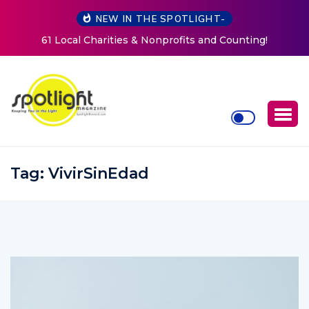
NEW IN THE SPOTLIGHT-
profits and Counting!
New Life Mission Invites Communi
Women at Reimagined Annu
Tag:
VivirSinEdad