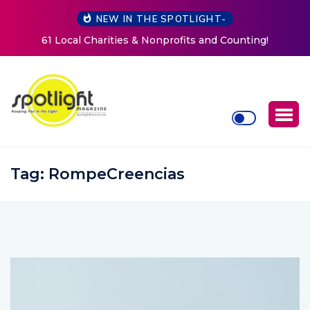
NEW IN THE SPOTLIGHT-
ts and Counting!
New Life Mission Invites Community t
Women at Reimagined Annual F
Tag:
RompeCreencias