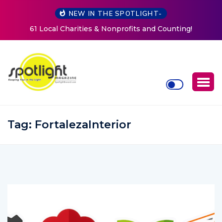
NEW IN THE SPOTLIGHT-
d Counting!
New Life Mission Invites Community to Op
Women at Reimagined Annual Fundr
Tag:
FortalezaInterior