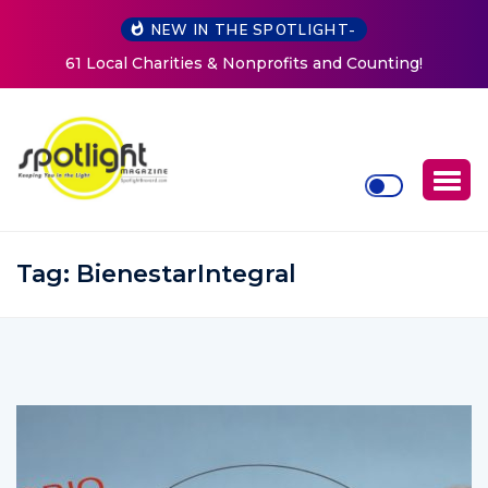
NEW IN THE SPOTLIGHT-
ts and Counting!
New Life Mission Invites Community t
Women at Reimagined Annual F
Tag:
BienestarIntegral